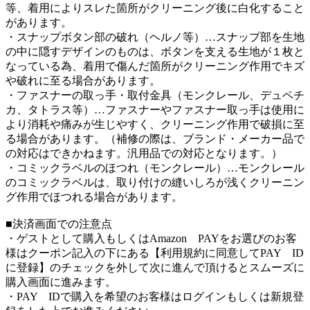
等、着用によりスレた箇所がクリーニング後に白化すること
があります。
・スナップボタン部の破れ（ヘルノ等）…スナップ部を生地
の中に隠すデザインのものは、ボタンを支える生地が１枚と
なっている為、着用で傷んだ箇所がクリーニング作用でキズ
や破れに至る場合があります。
・ファスナーの取っ手・取付金具（モンクレール、デュペチ
カ、タトラス等）…ファスナーやファスナー取っ手は使用に
より消耗や痛みが生じやすく、クリーニング作用で破損に至
る場合があります。（補修の際は、ブランド・メーカー品で
の対応はできかねます。汎用品での対応となります。）
・コミックラベルのほつれ（モンクレール）…モンクレール
のコミックラベルは、取り付けの縫いしろが浅くクリーニン
グ作用でほつれる場合があります。
■決済画面での注意点
・ゲストとして購入もしくはAmazon PAYをお選びのお客
様はクーポン記入の下にある【利用規約に同意してPAY ID
に登録】のチェックを外して次に進んで頂けるとスムーズに
購入画面に進みます。
・PAY IDで購入を希望のお客様はログインもしくは新規登