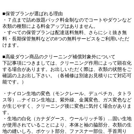
■保管プランが選ばれる理由
・７点まで詰め放題パック料金制なのでコートやダウンなど
衣類の種類による料金アップはありません。
・すべての保管プランは配達送料無料、さらにシミ抜き無
料・長期保管無料などの8つの無料サービスをご利用いただ
けます。
■高級ダウン商品のクリーニング補償対象外について
下記事項につきましては、クリーニング作用によって顕在化
する場合があります。お出しいただく際は、衣類の状態をご
確認の上お出し下さい。（各補修は別途お見積りにて対応可
能です。）
・ナイロン生地の変色（モンクレール、デュペチカ、タトラ
ス等）…ナイロン生地は、紫外線、金属変色、ガス変色など
が生じやすく、クリーニング後に変色に気付く場合がありま
す。
・生地の白化（カナダグース、ウールリッチ等）…固い生地
が使用されていることにより、本体と袖の脇部分、衣類の生
地の縫いしろ、ポケット部分、ファスナー部位、手首周り