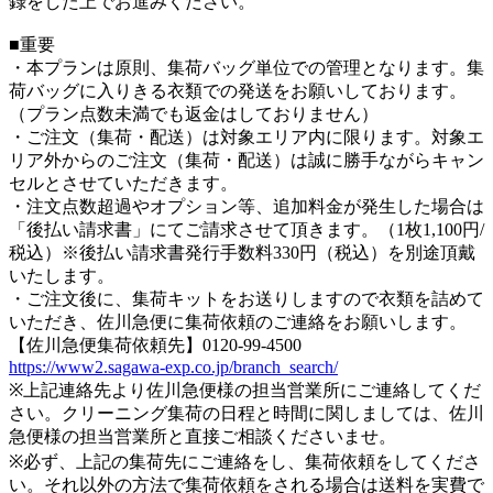
録をした上でお進みください。
■重要
・本プランは原則、集荷バッグ単位での管理となります。集
荷バッグに入りきる衣類での発送をお願いしております。
（プラン点数未満でも返金はしておりません）
・ご注文（集荷・配送）は対象エリア内に限ります。対象エ
リア外からのご注文（集荷・配送）は誠に勝手ながらキャン
セルとさせていただきます。
・注文点数超過やオプション等、追加料金が発生した場合は
「後払い請求書」にてご請求させて頂きます。（1枚1,100円/
税込）※後払い請求書発行手数料330円（税込）を別途頂戴
いたします。
・ご注文後に、集荷キットをお送りしますので衣類を詰めて
いただき、佐川急便に集荷依頼のご連絡をお願いします。
【佐川急便集荷依頼先】0120-99-4500
https://www2.sagawa-exp.co.jp/branch_search/
※上記連絡先より佐川急便様の担当営業所にご連絡してくだ
さい。クリーニング集荷の日程と時間に関しましては、佐川
急便様の担当営業所と直接ご相談くださいませ。
※必ず、上記の集荷先にご連絡をし、集荷依頼をしてくださ
い。それ以外の方法で集荷依頼をされる場合は送料を実費で